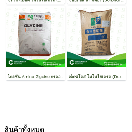
ซิตริก แอซิด โมโนไฮเดรต (Citric Acid Monohydrate) กรดมะนาว , กรดซิตริก
ซอบิทอล พาวเดอร์ (Sorbital Powder) สารให้ความหวาน น้ำตาลซอบิทอล , น้ำตาลแอลกอฮอล์
ไกลซีน Amino Glycine กรดอะมิโนไกลซีน C₆H₅NO₂
เด็กซโตส โมโนไฮเดรต (Dextrose Monohydrate)น้ำตาลกลูโคส (น้ำตาลทางด่วน สารให้ความหวาน)
สินค้าทั้งหมด