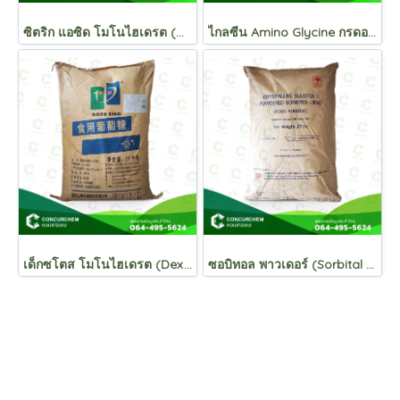
ซิตริก แอซิด โมโนไฮเดรต (Citric Acid Monohydrate) กรดมะนาว , กรดซิตริก
ไกลซีน Amino Glycine กรดอะมิโนไกลซีน C₆H₅NO₂
เด็กซโตส โมโนไฮเดรต (Dextrose Monohydrate)น้ำตาลกลูโคส (น้ำตาลทางด่วน สารให้ความหวาน)
ซอบิทอล พาวเดอร์ (Sorbital Powder) สารให้ความหวาน น้ำตาลซอบิทอล , น้ำตาลแอลกอฮอล์