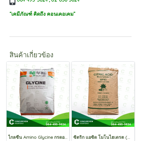
“เคมีภัณฑ์ คิดถึง คอนเคอเคม”
สินค้าเกี่ยวข้อง
ไกลซีน Amino Glycine กรดอะมิโนไกลซีน C₆H₅NO₂
ซิตริก แอซิด โมโนไฮเดรต (Citric Acid Monohydrate) กรดมะนาว , กรดซิตริก