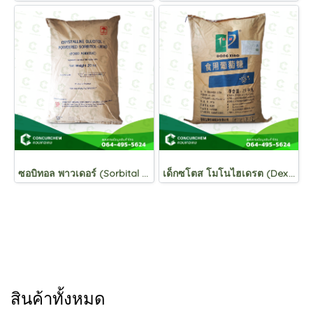
ซอบิทอล พาวเดอร์ (Sorbital Powder) สารให้ความหวาน น้ำตาลซอบิทอล , น้ำตาลแอลกอฮอล์
เด็กซโตส โมโนไฮเดรต (Dextrose Monohydrate)น้ำตาลกลูโคส (น้ำตาลทางด่วน สารให้ความหวาน)
สินค้าทั้งหมด